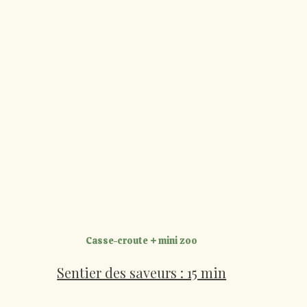
Casse-croute + mini zoo
Sentier des saveurs : 15 min